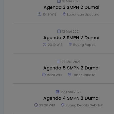
31 Mei 2021
Keluarga Besar SMP Negeri 2 Dumai mengucapkan selamat dan 
Agenda 3 SMPN 2 Dumai
peserta didik yang telah mengharumkan nama sekolah pada aj
Olahraga Siswa Nasional (O2SN) Tingkat Provinsi Riau Ta
15:19 WIB
Lapangan Upacara
Baca Selengkapnya
12 Mei 2021
Agenda 2 SMPN 2 Dumai
23:19 WIB
Ruang Rapat
03 Mei 2021
Agenda 5 SMPN 2 Dumai
15:20 WIB
Labor Bahasa
27 April 2021
Agenda 4 SMPN 2 Dumai
22:20 WIB
Ruang Kepala Sekolah