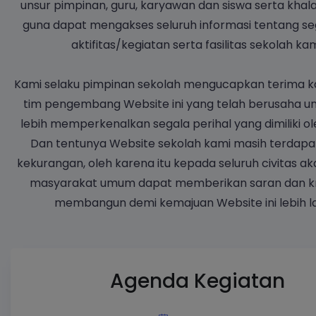
unsur pimpinan, guru, karyawan dan siswa serta kha
guna dapat mengakses seluruh informasi tentang sega
aktifitas/kegiatan serta fasilitas sekolah kam
Kami selaku pimpinan sekolah mengucapkan terima k
tim pengembang Website ini yang telah berusaha u
lebih memperkenalkan segala perihal yang dimiliki ol
Dan tentunya Website sekolah kami masih terdap
kekurangan, oleh karena itu kepada seluruh civitas a
masyarakat umum dapat memberikan saran dan kri
Olimpiade Olahraga Si
membangun demi kemajuan Website ini lebih la
Nasional (O2SN) Tingkat Pr
Riau Tahun 2026.
Agenda Kegiatan
SELAMAT & SUKSES!